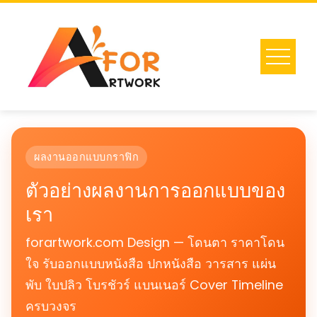
Skip
to
content
ผลงานออกแบบกราฟิก
ตัวอย่างผลงานการออกแบบของ
เรา
forartwork.com Design — โดนตา ราคาโดน
ใจ รับออกแบบหนังสือ ปกหนังสือ วารสาร แผ่น
พับ ใบปลิว โบรชัวร์ แบนเนอร์ Cover Timeline
ครบวงจร