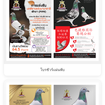
โบรชัวร์แผ่นพับ